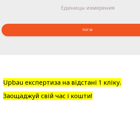
Единицы измерения
пог.м
Upbau експертиза на відстані 1 кліку.
Заощаджуй свій час і кошти!