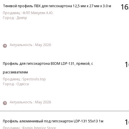
16
Теневой профиль ПВХ для гипсокартона 12,5 мм х 27 мм х 3.0 м
Продавец : ФЛП Микуляк А.Ю.
Город : Днепр
Актуальность : May 2026
1
Профиль для гипсокартона BIOM LDP-131, прямой, с
рассеивателем
Продавец : Spectools.top
Город : Одесса
Актуальность : May 2026
1
Профиль алюминиевый под гипсокартон LDP-131 55х13 1м
Продавец : Romin Interior Store