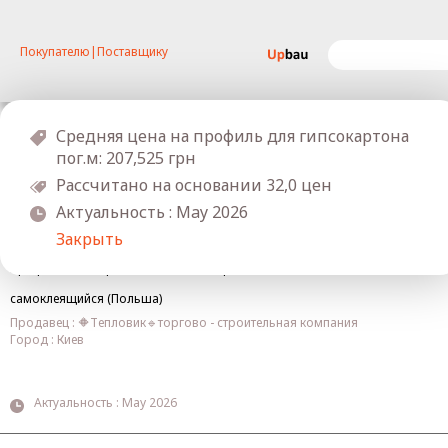
Покупателю
|
Поставщику
Средняя цена на профиль для гипсокартона
пог.м: 207,525 грн
Гипсокартонные профили
Рассчитано на основании 32,0 цен
Актуальность : May 2026
Закрыть
Профиль ПВХ торцевой для гипсокартона 12,5 мм 2,5 м
самоклеящийся (Польша)
Продавец : 🔶Тепловик🔹торгово - строительная компания
Город : Киев
Актуальность : May 2026