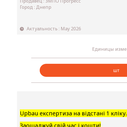
Продавец : ЗМПО Прогресс
Город : Днепр
Актуальность : May 2026
Единицы изме
шт
Upbau експертиза на відстані 1 кліку.
Заощаджуй свій час і кошти!