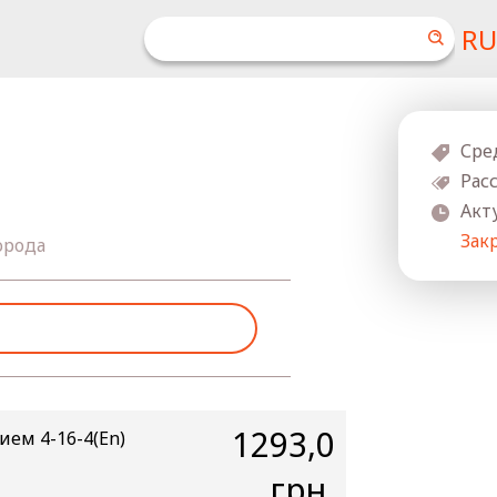
RU
Сре
Рас
Акт
Зак
орода
1293,0
ем 4-16-4(En)
грн.