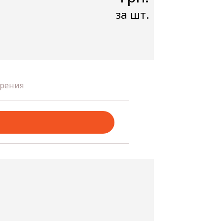
за шт.
рения